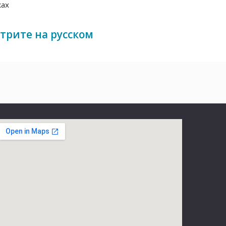
ках
трите на русском